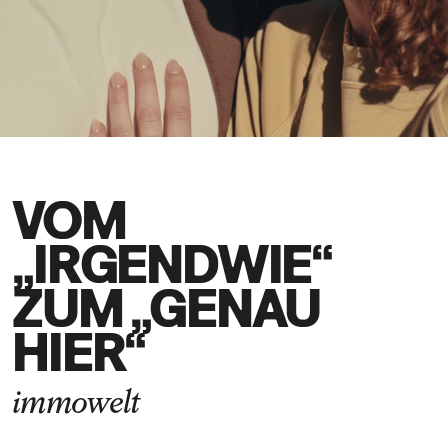
DE
EN
VOM
„IRGENDWIE“
ZUM „GENAU
HIER“
immowelt