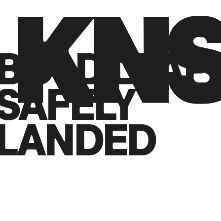
Zurück zum Start
→
BOLD LEAPS
SAFELY
LANDED